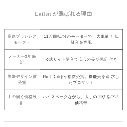
Laifen が選ばれる理由
高速ブラシレス
11万回転/分のモーターで、大風量 と低
モーター
騒音を実現
メーカー2年保
公式サイト購入で安心の長期保証 付き
証
国際デザイン賞
Red Dotほか複数受賞。機能美を追 求し
受賞
たプロダクト
手の届く価格設
ハイスペックながら、大手の半額 以下の
計
価格帯