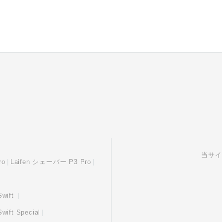
当サイ
ro
Laifen シェーバー P3 Pro
wift
ft Special