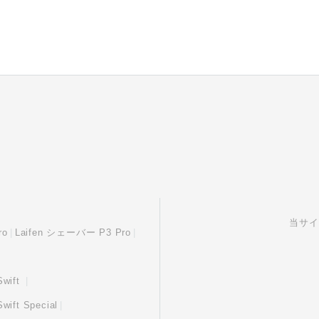
当サイ
ro
Laifen シェーバー P3 Pro
wift
ft Special